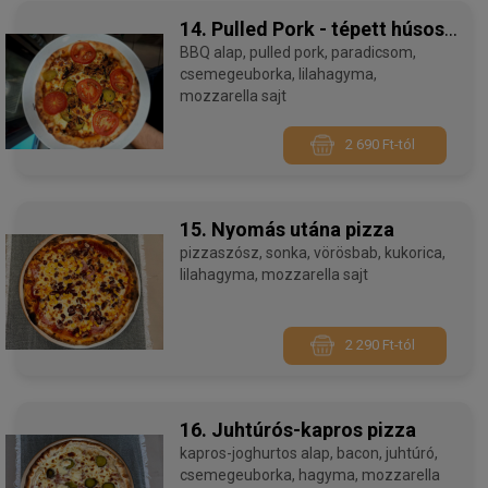
14. Pulled Pork - tépett húsos
pizza
BBQ alap, pulled pork, paradicsom,
csemegeuborka, lilahagyma,
mozzarella sajt
2 690 Ft-tól
15. Nyomás utána pizza
pizzaszósz, sonka, vörösbab, kukorica,
lilahagyma, mozzarella sajt
2 290 Ft-tól
16. Juhtúrós-kapros pizza
kapros-joghurtos alap, bacon, juhtúró,
csemegeuborka, hagyma, mozzarella