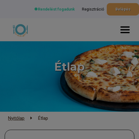
Rendelést fogadunk
Regisztráció
Belépés
Étlap
Nyitólap
Étlap