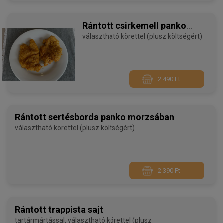
Rántott csirkemell panko
morzsában
választható körettel (plusz költségért)
2 490 Ft
Rántott sertésborda panko morzsában
választható körettel (plusz költségért)
2 390 Ft
Rántott trappista sajt
tartármártással, választható körettel (plusz