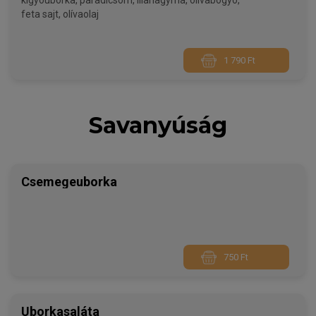
kígyóuborka, paradicsom, lilahagyma, olívabogyó,
feta sajt, olívaolaj
1 790 Ft
Savanyúság
Csemegeuborka
750 Ft
Uborkasaláta