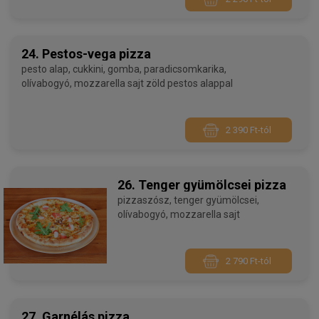
24. Pestos-vega pizza
pesto alap, cukkini, gomba, paradicsomkarika,
olívabogyó, mozzarella sajt zöld pestos alappal
2 390 Ft-tól
26. Tenger gyümölcsei pizza
pizzaszósz, tenger gyümölcsei,
olívabogyó, mozzarella sajt
2 790 Ft-tól
27. Garnélás pizza