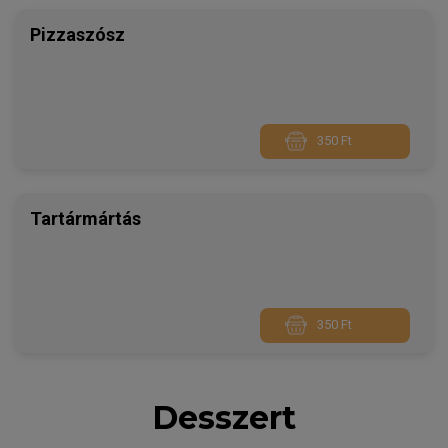
Pizzaszósz
350 Ft
Tartármártás
350 Ft
Desszert