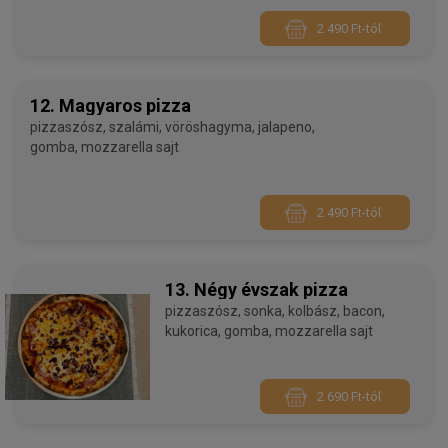
2 490 Ft-tól
12. Magyaros pizza
pizzaszósz, szalámi, vöröshagyma, jalapeno,
gomba, mozzarella sajt
2 490 Ft-tól
13. Négy évszak pizza
pizzaszósz, sonka, kolbász, bacon,
kukorica, gomba, mozzarella sajt
2 690 Ft-tól