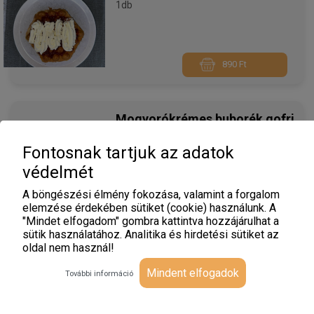
1db
890 Ft
Mogyorókrémes buborék gofri
1db
Fontosnak tartjuk az adatok
védelmét
A böngészési élmény fokozása, valamint a forgalom
890 Ft
elemzése érdekében sütiket (cookie) használunk. A
"Mindet elfogadom" gombra kattintva hozzájárulhat a
sütik használatához. Analitika és hirdetési sütiket az
Vaníliakrémes buborék gofri
oldal nem használ!
1db
Mindent elfogadok
További információ