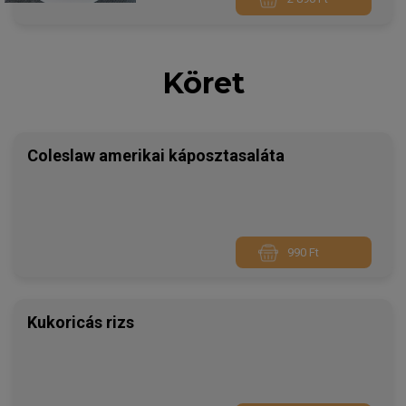
Köret
Coleslaw amerikai káposztasaláta
990 Ft
Kukoricás rizs