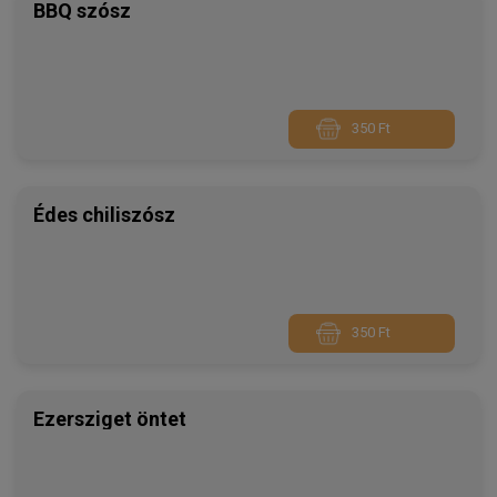
BBQ szósz
350 Ft
Édes chiliszósz
350 Ft
Ezersziget öntet