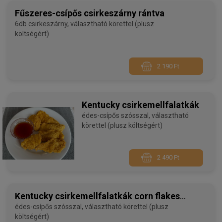
Fűszeres-csípős csirkeszárny rántva
6db csirkeszárny, választható körettel (plusz
költségért)
2 190 Ft
Kentucky csirkemellfalatkák
édes-csípős szósszal, választható
körettel (plusz költségért)
2 490 Ft
Kentucky csirkemellfalatkák corn flakes
bundában
édes-csípős szósszal, választható körettel (plusz
költségért)