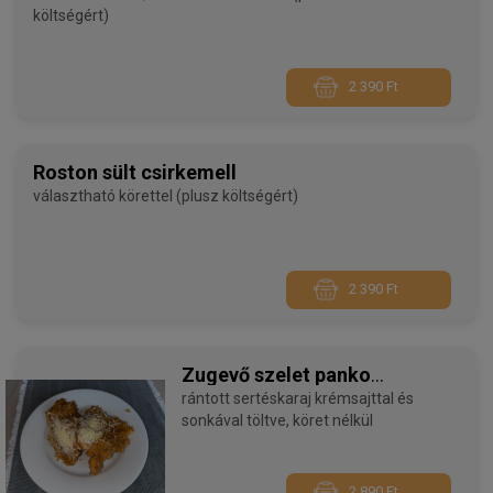
költségért)
2 390 Ft
Roston sült csirkemell
választható körettel (plusz költségért)
2 390 Ft
Zugevő szelet panko
morzsában
rántott sertéskaraj krémsajttal és
sonkával töltve, köret nélkül
2 890 Ft