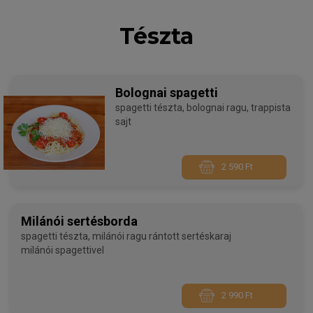
Tészta
Bolognai spagetti
spagetti tészta, bolognai ragu, trappista
sajt
2 590 Ft
Milánói sertésborda
spagetti tészta, milánói ragu rántott sertéskaraj
milánói spagettivel
2 990 Ft