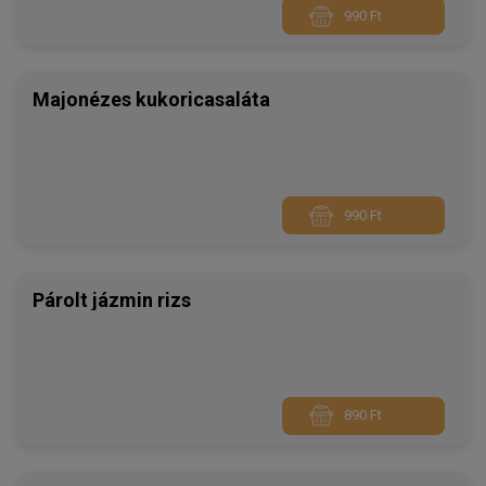
990 Ft
Majonézes kukoricasaláta
990 Ft
Párolt jázmin rizs
890 Ft