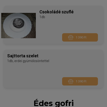
Csokoládé szuflé
1db
1 390 Ft
Sajttorta szelet
1db, erdei gyümölcsöntettel
1 390 Ft
Édes gofri