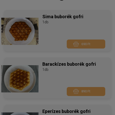
Sima buborék gofri
1db
690 Ft
Barackízes buborék gofri
1db
890 Ft
Eperízes buborék gofri