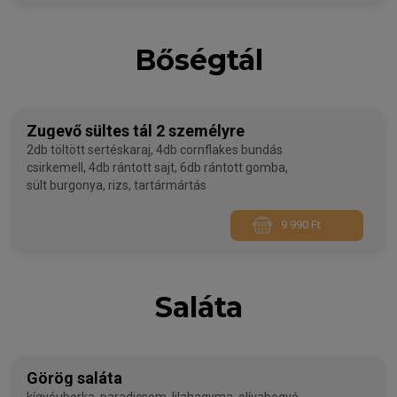
Bőségtál
Zugevő sültes tál 2 személyre
2db töltött sertéskaraj, 4db cornflakes bundás
csirkemell, 4db rántott sajt, 6db rántott gomba,
sült burgonya, rizs, tartármártás
9 990 Ft
Saláta
Görög saláta