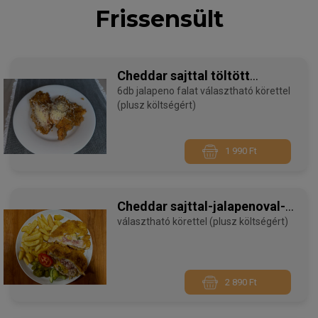
Frissensült
Cheddar sajttal töltött
jalapeno falatok rántva
6db jalapeno falat választható körettel
(plusz költségért)
1 990 Ft
Cheddar sajttal-jalapenoval-
baconnel töltött sertéskaraj
választható körettel (plusz költségért)
2 890 Ft