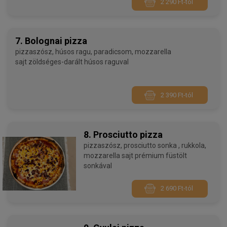
2 290 Ft-tól
7. Bolognai pizza
pizzaszósz, húsos ragu, paradicsom, mozzarella
sajt zöldséges-darált húsos raguval
2 390 Ft-tól
8. Prosciutto pizza
pizzaszósz, prosciutto sonka , rukkola,
mozzarella sajt prémium füstölt
sonkával
2 690 Ft-tól