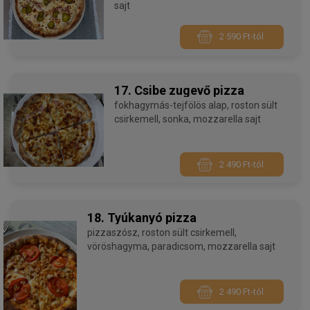
sajt
2 590 Ft-tól
17. Csibe zugevő pizza
fokhagymás-tejfölös alap, roston sült
csirkemell, sonka, mozzarella sajt
2 490 Ft-tól
18. Tyúkanyó pizza
pizzaszósz, roston sült csirkemell,
vöröshagyma, paradicsom, mozzarella sajt
2 490 Ft-tól