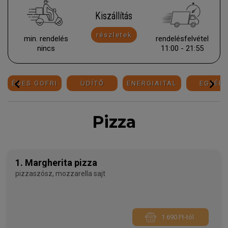
Kiszállítás
részletek
min. rendelés
rendelésfelvétel
nincs
11:00 - 21:55
ÉDES GOFRI
ÜDÍTŐ
ENERGIAITAL
EGYÉB
Pizza
1. Margherita pizza
pizzaszósz, mozzarella sajt
1 690 Ft-tól