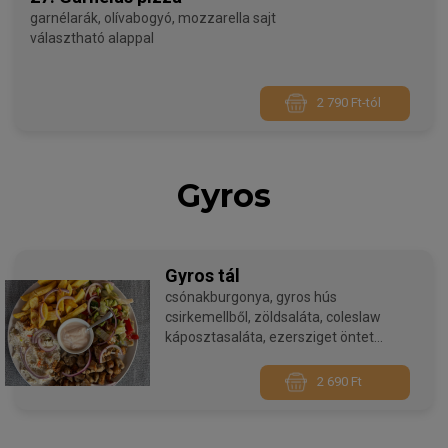
garnélarák, olívabogyó, mozzarella sajt
választható alappal
2 790 Ft-tól
Gyros
Gyros tál
csónakburgonya, gyros hús
csirkemellből, zöldsaláta, coleslaw
káposztasaláta, ezersziget öntet
ezersziget öntettel
2 690 Ft