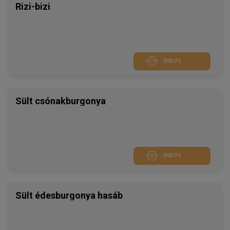
Rizi-bizi
990 Ft
Sült csónakburgonya
990 Ft
Sült édesburgonya hasáb