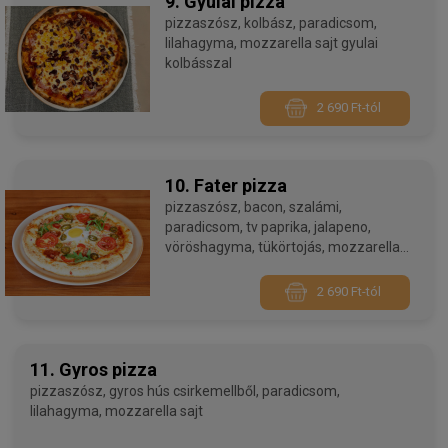
9. Gyulai pizza
pizzaszósz, kolbász, paradicsom,
lilahagyma, mozzarella sajt gyulai
kolbásszal
2 690 Ft-tól
10. Fater pizza
pizzaszósz, bacon, szalámi,
paradicsom, tv paprika, jalapeno,
vöröshagyma, tükörtojás, mozzarella
sajt
2 690 Ft-tól
11. Gyros pizza
pizzaszósz, gyros hús csirkemellből, paradicsom,
lilahagyma, mozzarella sajt