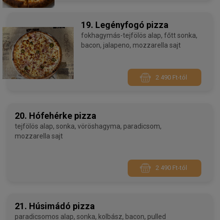
19. Legényfogó pizza
fokhagymás-tejfölös alap, főtt sonka,
bacon, jalapeno, mozzarella sajt
2 490 Ft-tól
20. Hófehérke pizza
tejfölös alap, sonka, vöröshagyma, paradicsom,
mozzarella sajt
2 490 Ft-tól
21. Húsimádó pizza
paradicsomos alap, sonka, kolbász, bacon, pulled