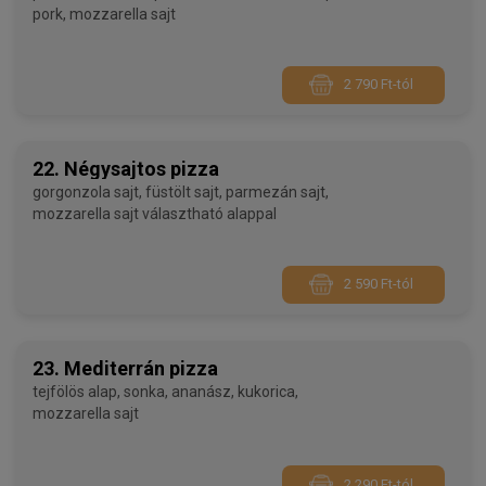
pork, mozzarella sajt
2 790 Ft-tól
22. Négysajtos pizza
gorgonzola sajt, füstölt sajt, parmezán sajt,
mozzarella sajt választható alappal
2 590 Ft-tól
23. Mediterrán pizza
tejfölös alap, sonka, ananász, kukorica,
mozzarella sajt
2 290 Ft-tól